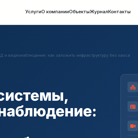
Услуги
О компании
Объекты
Журнал
Контакты
Д и видеонаблюдение: как заложить инфраструктуру без хаоса
системы,
наблюдение: